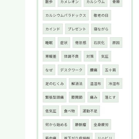
散歩
カメレオン
カルシウム
骨棘
カルシウムパラドックス
敬老の日
カインド
プレゼント
寝ながら
睡眠
症状
倦怠感
石灰化
原因
寒暖差
体調不良
対策
気圧
なぜ
デスクワーク
腰痛
五十肩
足のむくみ
解消法
温湿布
冷湿布
緊張型頭痛
膝関節
痛み
落とす
低気圧
食べ物
運動不足
何から始める
静脈瘤
全身疲労
筋肉痛
首下がり症候群
リハビリ