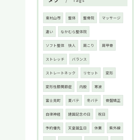
Tags
東村山市
整体
整骨院
マッサージ
違い
なかむら整体院
ソフト整体 快人
肩こり
肩甲骨
ストレッチ
バランス
ストレートネック
リセット
変形
変形性膝関節症
内股
寒波
富士見町
夏バテ
冬バテ
骨盤矯正
自律神経
建国記念の日
祝日
予約優先
天皇誕生日
休業
紫外線