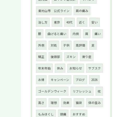
東村山市 公式ライン
肩の痛み
治し方
東京
40代
近く
安い
膝
曲げると痛い
内側
肩
痛い
外側
対処
子供
高評価
足
矯正
後頭部
ズキン
滑り症
年末年始
休み
お知らせ
サブスク
お得
キャンペーン
ブログ
2026
ゴールデンウィーク
リフレッシュ
枕
高さ
理想
効果
猫背
体の歪み
もみほぐし
頭痛
おすすめ